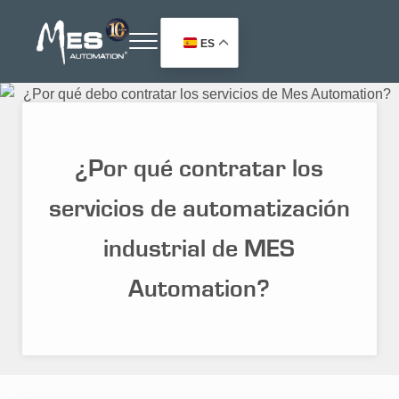
Saltar al contenido principal
Skip to header right navigation
Skip to site footer
ES
Menu
MES Automation
Soluciones para la Automatización Industrial
¿Por qué contratar los
servicios de automatización
industrial de MES
Automation?