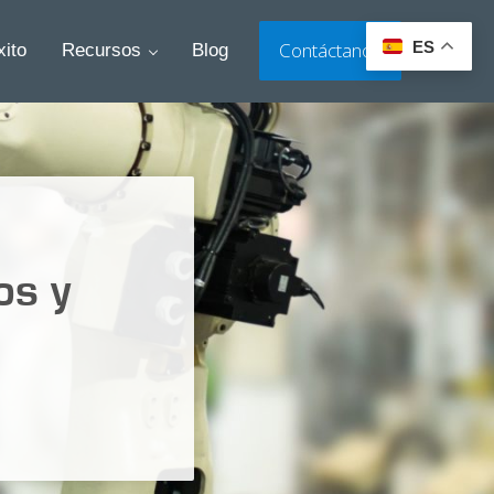
ES
Contáctanos
ito
Recursos
Blog
Search
os y