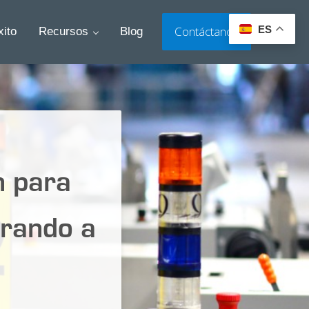
ES
Contáctanos
ito
Recursos
Blog
Search
n para
erando a