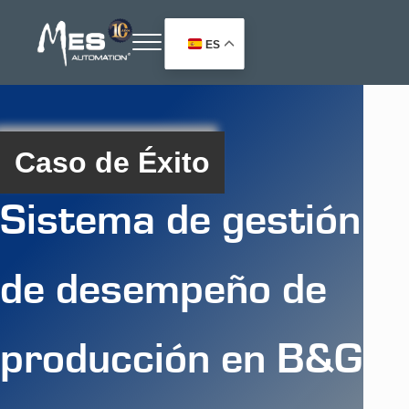
Saltar al contenido principal
Skip to header right navigation
Skip to site footer
ES
Menu
Soluciones para la Automatización Industrial
MES Automation
Caso de Éxito
Sistema de gestión
de desempeño de
producción en B&G